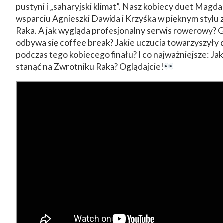
pustyni i „saharyjski klimat”. Nasz kobiecy duet Magda
wsparciu Agnieszki Dawida i Krzyśka w pięknym stylu
Raka. A jak wygląda profesjonalny serwis rowerowy? G
odbywa się coffee break? Jakie uczucia towarzyszył
podczas tego kobiecego finału? I co najważniejsze: Jak 
stanąć na Zwrotniku Raka? Oglądajcie!