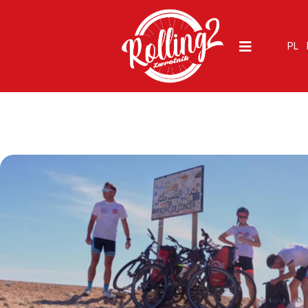
Podróż
PL