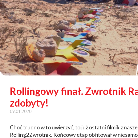
Rollingowy finał. Zwrotnik R
zdobyty!
09.01.2020
Choć trudno w to uwierzyć, to już ostatni filmik z nas
Rolling2Zwrotnik. Końcowy etap obfitował w niesamo